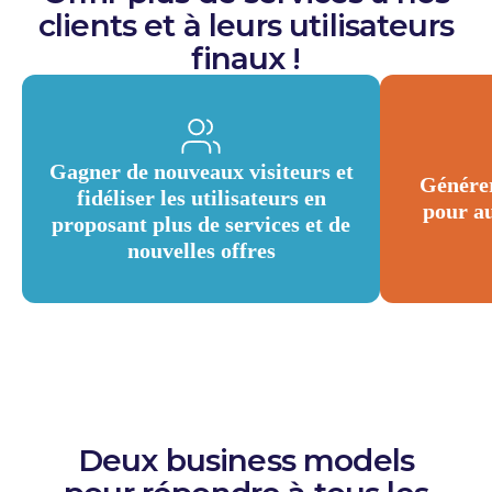
clients et à leurs utilisateurs
finaux !
Gagner de nouveaux visiteurs et
Générer
fidéliser les utilisateurs en
pour a
proposant plus de services et de
nouvelles offres
Deux business models