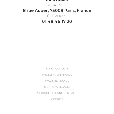
ADRESSE
8 rue Auber, 75009 Paris, France
TÉLÉPHONE
01 49 46 17 20
ME-GROUP.COM
PHOTOMATON FRANCE
WASH.ME FRANCE
MENTIONS LÉGALES
POLITIQUE DE CONFIDENTIALITÉ
COOKIES