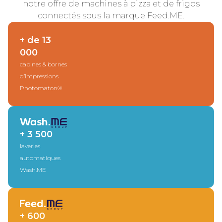
notre offre de machines à pizza et de frigos
connectés sous la marque Feed.ME.
+ de 13
000
cabines & bornes
d’impressions
Photomaton®
+ 3 500
laveries
automatiques
Wash.ME
+ 600