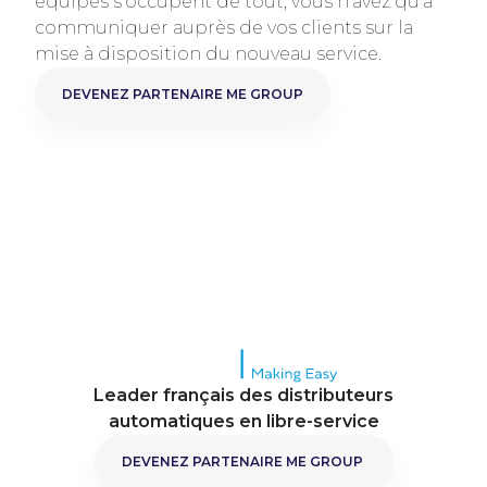
équipes s’occupent de tout, vous n’avez qu’à
communiquer auprès de vos clients sur la
mise à disposition du nouveau service.
DEVENEZ PARTENAIRE ME GROUP
DEVENEZ PARTEN
Leader français des distributeurs
automatiques en libre-service
DEVENEZ PARTENAIRE ME GROUP
DEVENEZ