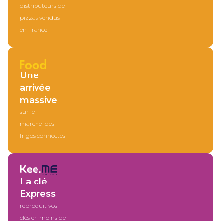
distributeurs de
pizzas vendus
en France
Une
arrivée
massive
sur le
marché des
frigos connectés
La clé
Express
reproduit vos
clés en moins de