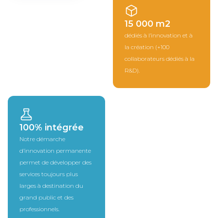
15 000 m2
dédiés à l’innovation et à
la création (+100
collaborateurs dédiés à la
R&D).
100% intégrée
Notre démarche
d’innovation permanente
permet de développer des
services toujours plus
larges à destination du
grand public et des
professionnels.