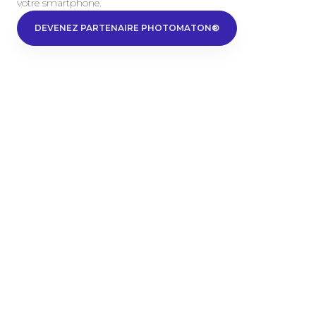
votre smartphone.
DEVENEZ PARTENAIRE PHOTOMATON®
DEVENEZ PA
Découvrez nos cabines
photos et kiosques
d’impression photos
Photomaton®
CABINES PHOTOS
BORNES D’IMPRESSION
PHOTOCOPIEURS
Découvrez notre gamme complète de cabines
photos, bornes d'impression Photomaton® et