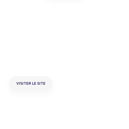
Découvrez le site BtoC
officiel
®
de la marque Photomaton
VISITER LE SITE
VISITER LE SITE