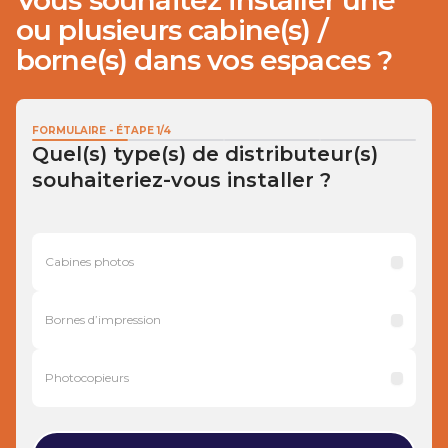
Vous souhaitez installer une
ou plusieurs cabine(s) /
borne(s) dans vos espaces ?
FORMULAIRE - ÉTAPE
1
/
4
Quel(s) type(s) de distributeur(s)
souhaiteriez-vous installer ?
Cabines photos
Bornes d’impression
Photocopieurs